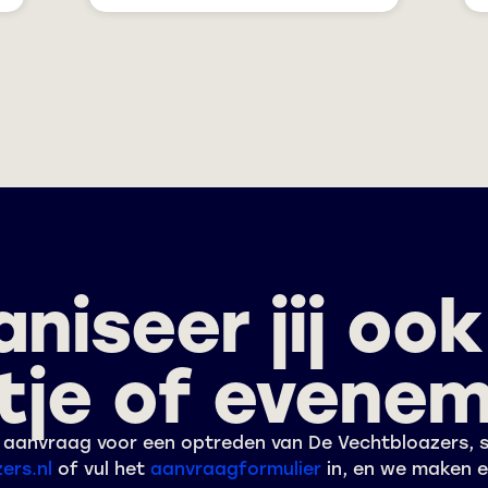
niseer jij oo
tje of evene
de aanvraag voor een optreden van De Vechtbloazers, s
ers.nl
of vul het
aanvraagformulier
in, en we maken 