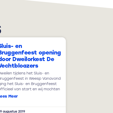
s
Sluis- en
Bruggenfeest opening
door Dweilorkest De
Vechtbloazers
weilen tijdens het Sluis- en
Bruggenfeest in Weesp Vanavond
ging het Sluis- en Bruggenfeest
fficieel van start en wij mochten
Lees Meer
9 augustus 2019