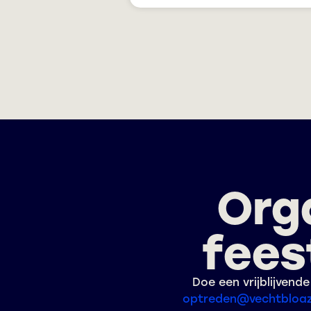
Orga
fees
Doe een vrijblijven
optreden@vechtbloaz