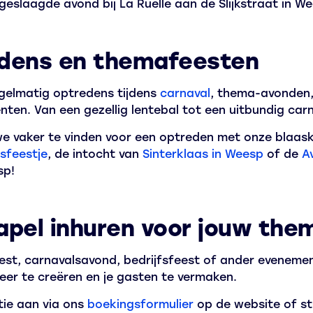
geslaagde avond bij La Ruelle aan de Slijkstraat in W
dens en themafeesten
egelmatig optredens tijdens
carnaval
, thema-avonden,
ten. Van een gezellig lentebal tot een uitbundig car
 we vaker te vinden voor een optreden met onze blaask
sfeestje
, de intocht van
Sinterklaas in Weesp
of de
A
sp!
apel inhuren voor jouw the
est, carnavalsavond, bedrijfsfeest of ander eveneme
eer te creëren en je gasten te vermaken.
ie aan via ons
boekingsformulier
op de website of st