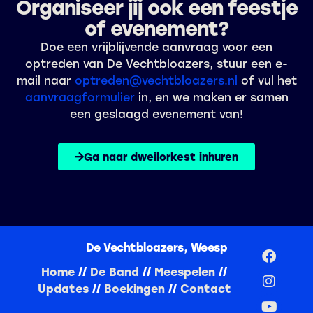
Organiseer jij ook een feestje
of evenement?
Doe een vrijblijvende aanvraag voor een
optreden van De Vechtbloazers, stuur een e-
mail naar
optreden@vechtbloazers.nl
of vul het
aanvraagformulier
in, en we maken er samen
een geslaagd evenement van!
Ga naar dweilorkest inhuren
De Vechtbloazers, Weesp
Home
//
De Band
//
Meespelen
//
Updates
//
Boekingen
//
Contact