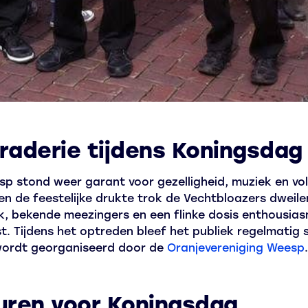
raderie tijdens Koningsdag
p stond weer garant voor gezelligheid, muziek en vol
en de feestelijke drukte trok de Vechtbloazers dweil
ek, bekende meezingers en een flinke dosis enthousia
. Tijdens het optreden bleef het publiek regelmatig
wordt georganiseerd door de
Oranjevereniging Weesp
.
uren voor Koningsdag