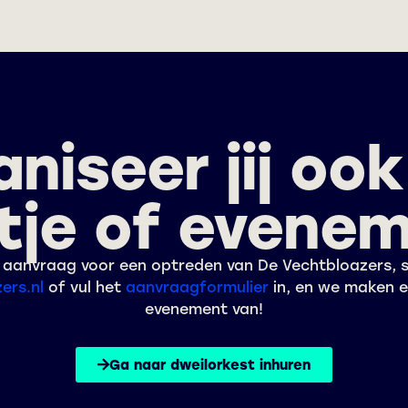
niseer jij oo
tje of evene
de aanvraag voor een optreden van De Vechtbloazers, s
ers.nl
of vul het
aanvraagformulier
in, en we maken 
evenement van!
Ga naar dweilorkest inhuren