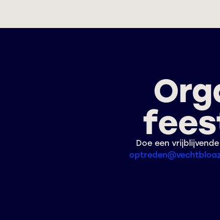
Orga
fees
Doe een vrijblijven
optreden@vechtbloaz