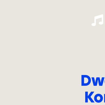
Dwe
Ko