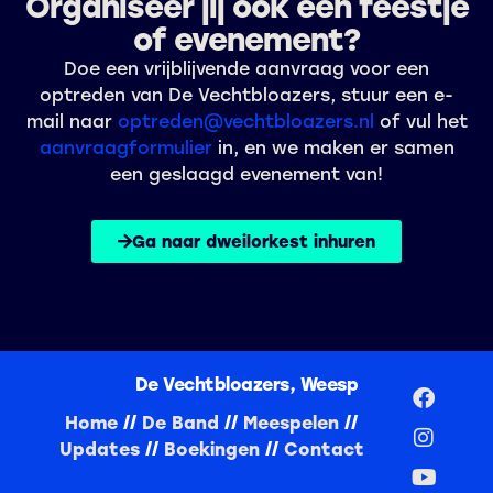
Organiseer jij ook een feestje
of evenement?
Doe een vrijblijvende aanvraag voor een
optreden van De Vechtbloazers, stuur een e-
mail naar
optreden@vechtbloazers.nl
of vul het
aanvraagformulier
in, en we maken er samen
een geslaagd evenement van!
Ga naar dweilorkest inhuren
De Vechtbloazers, Weesp
Home
//
De Band
//
Meespelen
//
Updates
//
Boekingen
//
Contact