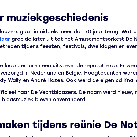
ar muziekgeschiedenis
loazers gaat inmiddels meer dan 70 jaar terug. Wat b
laar
groeide later uit tot het Amusementsorkest De
treden tijdens feesten, festivals, dweildagen en eve
loop der jaren een uitstekende reputatie op. Er wer
s verzorgd in Nederland en België. Hoogtepunten war
ddy Wally en André Hazes. Ook werd de eigen cd Kna
icieel naar De Vechtbloazers. De naam werd nieuw, m
r blaasmuziek bleven onveranderd.
aken tijdens reünie De No