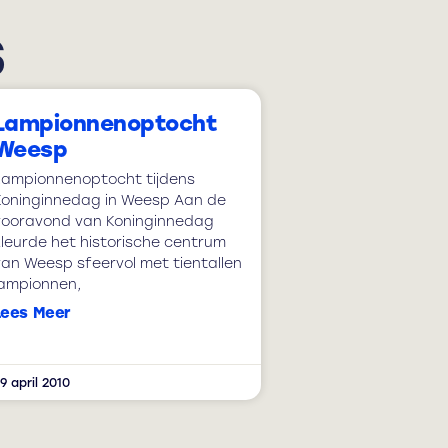
s
Lampionnenoptocht
Weesp
Lampionnenoptocht tijdens
Koninginnedag in Weesp Aan de
vooravond van Koninginnedag
kleurde het historische centrum
van Weesp sfeervol met tientallen
lampionnen,
Lees Meer
9 april 2010