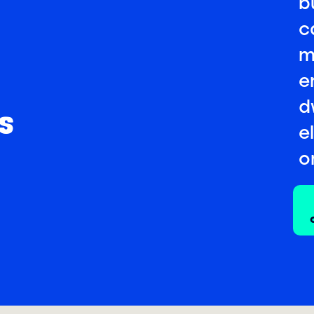
b
c
m
e
d
s
e
o