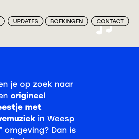
UPDATES
BOEKINGEN
CONTACT
en je op zoek naar
origineel
en
eestje met
ivemuziek
in Weesp
f omgeving? Dan is