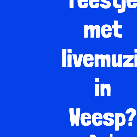
met
livemuz
in
Weesp?