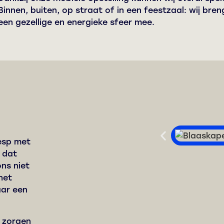
Binnen, buiten, op straat of in een feestzaal: wij breng
een gezellige en energieke sfeer mee.
eesp met
 dat
ns niet
het
aar een
n zorgen