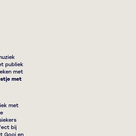
muziek
et publiek
oeken met
estje met
iek met
re
siekers
ect bij
t Gooi en