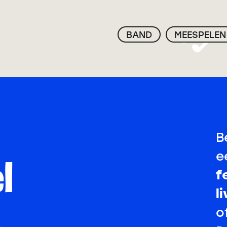
BAND
MEESPELEN
B
e
l
f
l
e
o