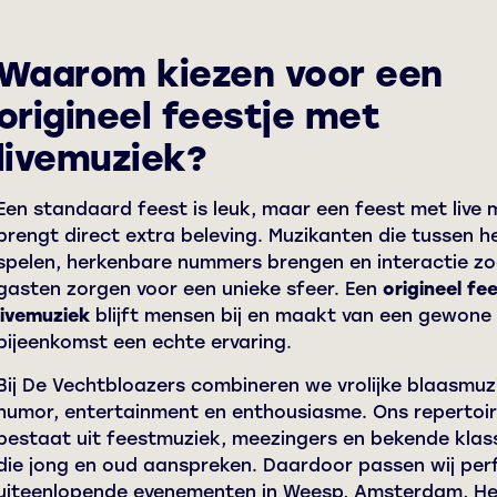
Waarom kiezen voor een
origineel feestje met
livemuziek?
Een standaard feest is leuk, maar een feest met live 
brengt direct extra beleving. Muzikanten die tussen h
spelen, herkenbare nummers brengen en interactie z
gasten zorgen voor een unieke sfeer. Een
origineel fe
livemuziek
blijft mensen bij en maakt van een gewone
bijeenkomst een echte ervaring.
Bij De Vechtbloazers combineren we vrolijke blaasmuz
humor, entertainment en enthousiasme. Ons repertoi
bestaat uit feestmuziek, meezingers en bekende klas
die jong en oud aanspreken. Daardoor passen wij perf
uiteenlopende evenementen in Weesp, Amsterdam, He