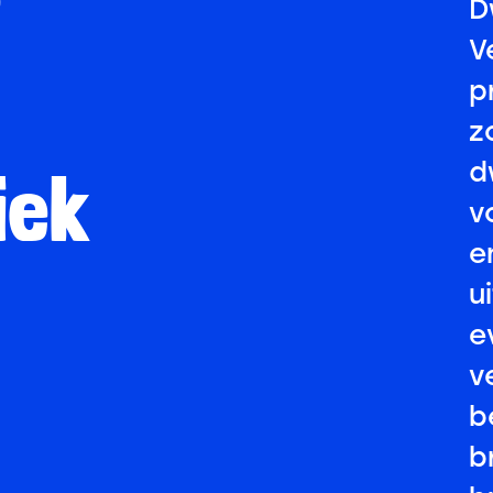
D
V
p
z
d
iek
v
e
u
e
v
b
b