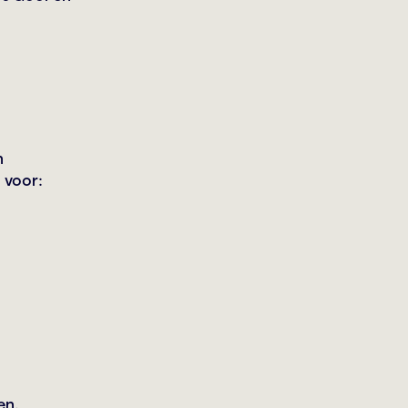
n
 voor:
en.