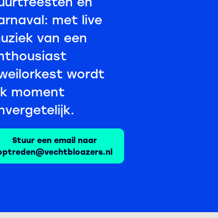
uurtfeesten en
arnaval: met live
uziek van een
nthousiast
weilorkest wordt
lk moment
nvergetelijk.
Stuur een email naar
optreden@vechtbloazers.nl