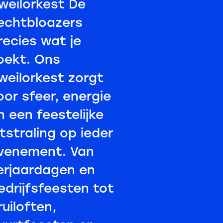
weilorkest De
echtbloazers
recies wat je
oekt. Ons
weilorkest zorgt
oor sfeer, energie
n een feestelijke
itstraling op ieder
venement. Van
erjaardagen en
edrijfsfeesten tot
ruiloften,