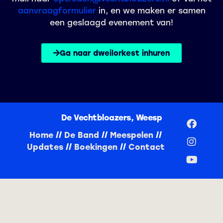
aanvraagformulier
in, en we maken er samen
een geslaagd evenement van!
Ga naar dweilorkest inhuren
De Vechtbloazers, Weesp
Home
//
De Band
//
Meespelen
//
Updates
//
Boekingen
//
Contact